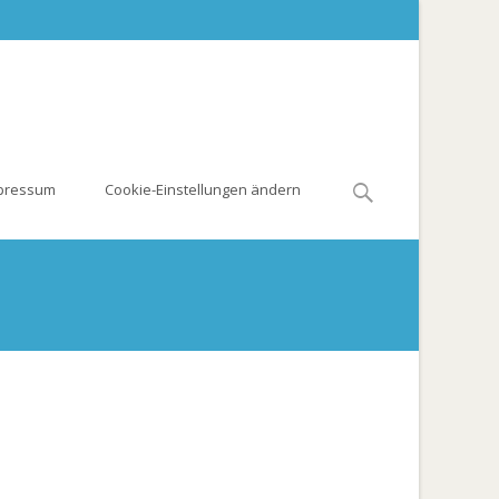
Search
pressum
Cookie-Einstellungen ändern
for:
tte
>
Bildungsbereiche
>
Sprache und Kommunikation