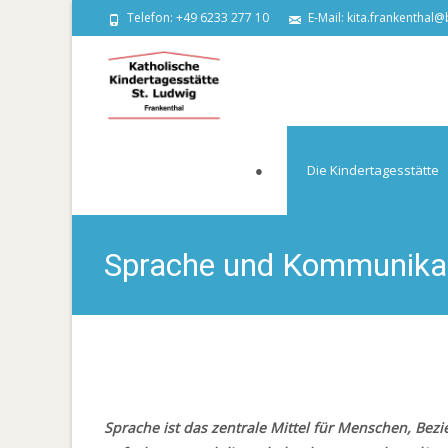
Telefon: +49 6233 277 10
E-Mail: kita.frankenthal
Skip
to
●
Die Kindertagesstätte
content
Sprache und Kommunika
Katho
Sprache ist das zentrale Mittel für Menschen, Bez