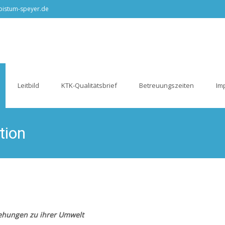
@bistum-speyer.de
Leitbild
KTK-Qualitätsbrief
Betreuungszeiten
Im
tion
lische Kindertagesstätte St. Ludwig Frankenthal
>
Die Kindertagesstä
iehungen zu ihrer Umwelt