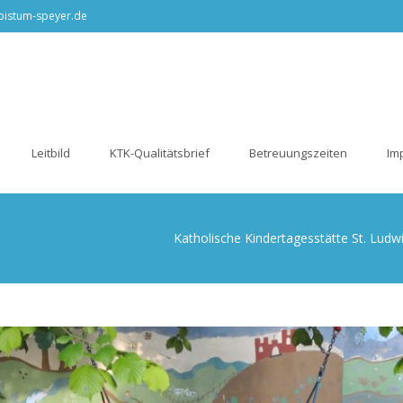
@bistum-speyer.de
Leitbild
KTK-Qualitätsbrief
Betreuungszeiten
Im
Katholische Kindertagesstätte St. Ludw