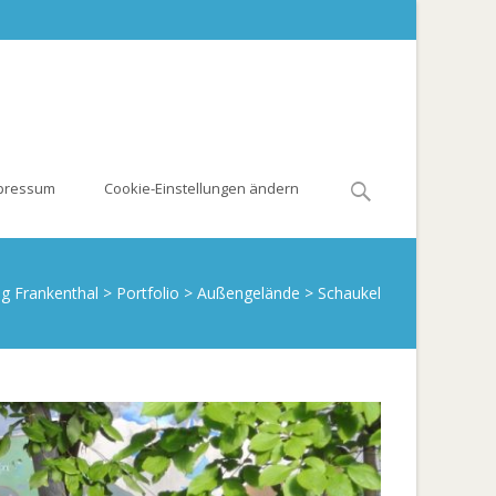
Search
pressum
Cookie-Einstellungen ändern
for:
ig Frankenthal
>
Portfolio
>
Außengelände
>
Schaukel